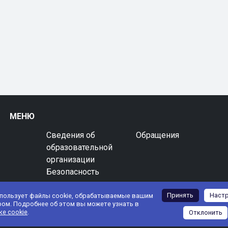
МЕНЮ
Сведения об
Обращения
образовательной
организации
Безопасность
Принять
Наст
спользует файлы cookie, обрабатываемые вашим
ром. Подробнее об этом вы можете узнать в
ке cookie
.
Отклонить