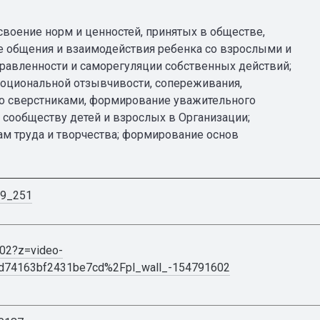
воение норм и ценностей, принятых в обществе,
е общения и взаимодействия ребенка со взрослыми и
правленности и саморегуляции собственных действий;
моциональной отзывчивости, сопереживания,
со сверстниками, формирование уважительного
 сообществу детей и взрослых в Организации;
м труда и творчества; формирование основ
49_251
602?z=video-
74163bf2431be7cd%2Fpl_wall_-154791602