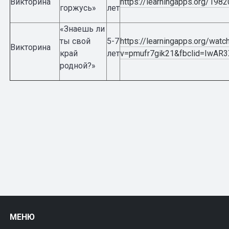
Викторина
https://learningapps.org/198
горжусь»
лет
«Знаешь ли
ты свой
5-7
https://learningapps.org/watc
Викторина
край
лет
v=pmufr7gik21&fbclid=IwA
родной?»
МЕНЮ