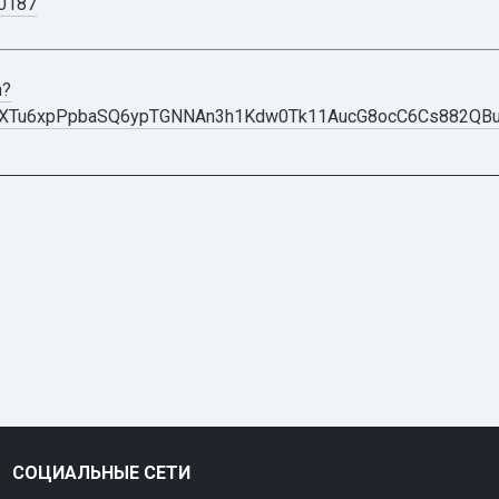
20187
h?
R3XTu6xpPpbaSQ6ypTGNNAn3h1Kdw0Tk11AucG8ocC6Cs882QB
СОЦИАЛЬНЫЕ СЕТИ