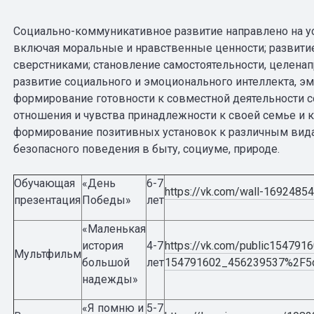
Социально-коммуникативное развитие направлено на ус
включая моральные и нравственные ценности; развити
сверстниками; становление самостоятельности, целена
развитие социального и эмоционального интеллекта, э
формирование готовности к совместной деятельности 
отношения и чувства принадлежности к своей семье и к
формирование позитивных установок к различным вида
безопасного поведения в быту, социуме, природе.
Обучающая
«День
6-7
https://vk.com/wall-1692485
презентация
Победы»
лет
«Маленькая
история
4-7
https://vk.com/public154791
Мультфильм
большой
лет
154791602_456239537%2F5d
надежды»
«Я помню и
5-7