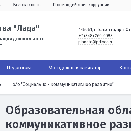
я
Безопасность
Противодействие коррупции
тва "Лада"
445051, г.Тольятти, пр-т Ст
+7 (848) 260-0083
зация дошкольного
planeta@pdlada.ru
"
Педагогам
Молодежный навигатор
Конт
е
о/о "Социально - коммуникативное развитие"
Образовательная обла
коммуникативное раз