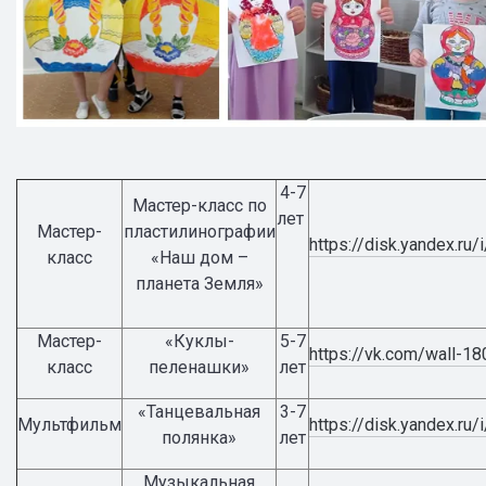
4-7
Мастер-класс по
лет
Мастер-
пластилинографии
https://disk.yandex.ru
класс
«Наш дом –
планета Земля»
Мастер-
«Куклы-
5-7
https://vk.com/wall-
класс
пеленашки»
лет
«Танцевальная
3-7
Мультфильм
https://disk.yandex.
полянка»
лет
Музыкальная