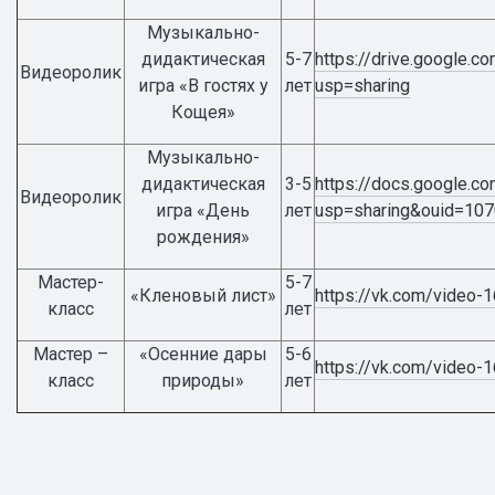
Музыкально-
дидактическая
5-7
https://drive.googl
Видеоролик
игра «В гостях у
лет
usp=sharing
Кощея»
Музыкально-
дидактическая
3-5
https://docs.google.
Видеоролик
игра «День
лет
usp=sharing&ouid=10
рождения»
Мастер-
5-7
«Кленовый лист»
https://vk.com/video
класс
лет
Мастер –
«Осенние дары
5-6
https://vk.com/vide
класс
природы»
лет