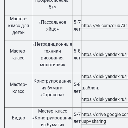
профессионалы
5+»
Мастер-
«Пасхальное
5-7
класс для
https://vk.com/club7
яйцо»
лет
детей
«Нетрадиционные
Мастер-
техники
5-8
https://disk.yandex.r
класс
рисования:
лет
монотипия»
https://disk.yandex.
Конструирование
Мастер-
5-8
из бумаги:
шаблон:
класс
лет
«Стрекоза»
https://disk.yandex
Мастер-класс
5-7
https://drive.googl
Видео
«Конструирование
лет
usp=sharing
из бумаги»