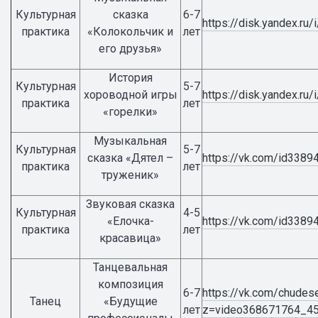
Культурная
сказка
6-7
https://disk.yandex.r
практика
«Колокольчик и
лет
его друзья»
История
Культурная
5-7
хороводной игры
https://disk.yandex.
практика
лет
«горелки»
Музыкальная
Культурная
5-7
сказка «Дятел –
https://vk.com/id338
практика
лет
труженик»
Звуковая сказка
Культурная
4-5
«Елочка-
https://vk.com/id338
практика
лет
красавица»
Танцевальная
композиция
6-7
https://vk.com/chude
Танец
«Будущие
лет
z=video368671764_4