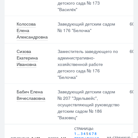
детского сада № 173
"Василёк"
Колосова
Заведующий детским садом
600
Елена
№ 176 "Белочка"
Александровна
Сизова
Заместитель заведующего по
600
Екатерина
административно-
Ивановна
хозяйственной работе
детского сада № 176
"Белочка"
Бабич Елена
Заведующий детским садом
600
Вячеславовна
№ 207 "Эдельвейс",
осуществляющий руководство
детским садом № 186
"Вазовец"
СТРАНИЦЫ:
1
...
3
4
5
6
7
8
НА СТРАНИЦЕ: