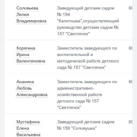
Соловьева
Заведующий детским садом
600
Лилия
№ 194
Владимировна
"Капитошка",осуществляющий
Выбрать все
Отменить все
По умолчанию
руководство детским садом №
157 "Светлячок"
Корягина
Заместитель заведующего по
600
Ирина
воспитательной и
Валентиновна
методической работе детского
сада № 157 "Светлячок"
Ананина
Заместитель заведующего по
600
Любовь
административно-
Александровна
хозяйственной работе
детского сада № 157
"Светлячок"
Мустафина
Заведующий детским садом
600
Елена
№ 159 "Соловушка"
Васильевна