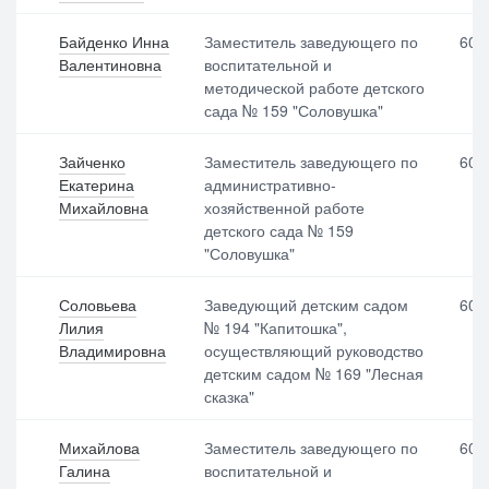
Байденко Инна
Заместитель заведующего по
600
Валентиновна
воспитательной и
методической работе детского
сада № 159 "Соловушка"
Зайченко
Заместитель заведующего по
600
Екатерина
административно-
Михайловна
хозяйственной работе
детского сада № 159
"Соловушка"
Соловьева
Заведующий детским садом
600
Лилия
№ 194 "Капитошка",
Владимировна
осуществляющий руководство
детским садом № 169 "Лесная
сказка"
Михайлова
Заместитель заведующего по
600
Галина
воспитательной и