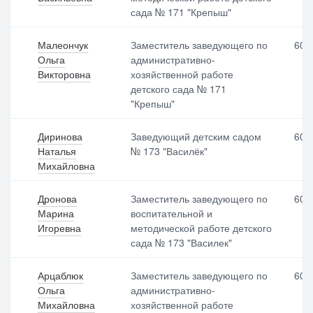
сада № 171 "Крепыш"
Малеончук
Заместитель заведующего по
600
Ольга
административно-
Викторовна
хозяйственной работе
детского сада № 171
"Крепыш"
Диринова
Заведующий детским садом
600
Наталья
№ 173 "Василёк"
Михайловна
Дронова
Заместитель заведующего по
600
Марина
воспитательной и
Игоревна
методической работе детского
сада № 173 "Василек"
Арцаблюк
Заместитель заведующего по
600
Ольга
административно-
Михайловна
хозяйственной работе