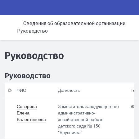
Сведения об образовательной организации
Руководство
Руководство
Руководство
ФИО
ФИ
Те
Должность
Тел
О
ле
фо
Северина
Заместитель заведующего по
952
н
До
Елена
административно-
лж
Валентиновна
хозяйственной работе
но
Em
детского сада № 150
сть
ail
"Брусничка"