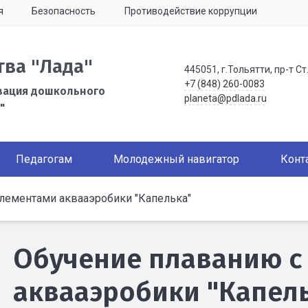
я
Безопасность
Противодействие коррупции
тва "Лада"
445051, г.Тольятти, пр-т Ст
+7 (848) 260-0083
зация дошкольного
planeta@pdlada.ru
"
Педагогам
Молодежный навигатор
Конт
лементами аквааэробики "Капелька"
Обучение плаванию с
аквааэробики "Капел