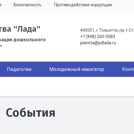
я
Безопасность
Противодействие коррупции
тва "Лада"
445051, г.Тольятти, пр-т Ст
+7 (848) 260-0083
зация дошкольного
planeta@pdlada.ru
"
Педагогам
Молодежный навигатор
Конт
События